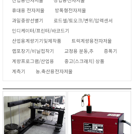
산업용전자저울
상업용전자저울
휴대용 전자저울
방폭형전자저울
과일중량선별기
로드셀/토오크/변위/압력센서
인디케이터/프린터/바코드기
산업용계량기기및제작품
트럭계량용전자저울
랩포장기/비닐접착기
교정용 분동,추
증폭기
계량프로그램/산업용
중고(스크래치) 상품
계측기
농.축산용전자저울