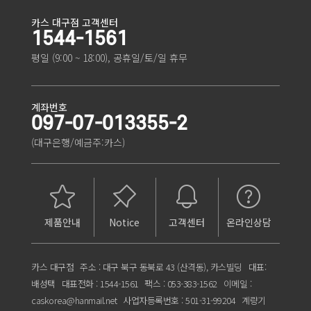
카스 대구점 고객센터
1544-1561
평일 (9:00 ~ 18:00), 공휴일/토/일 휴무
CL5200(15kg)
계수형전자저울
FG-전자저울
음성선별기
CL-5500
CL-5500
CB Series
그래픽 인디게이터 CW-200M
휴대용 전자저울 PB
방폭형 60/150Kg
EXP-HPS 300Kg~10Ton
카스선별기-FS-250
SW-1(저가형)
SB20kgf-2tf
FX-i Series
CL7200 유선스캐너포함
BC3kgf-30kgf
RE-500-단종
HPS
매달림 전자저울 NEW TBI Series
PC500(15Kg)
IE-시리즈-단종
회전형-TRD
매달림TB/TC Series
PC100E (15kg)
XB Series
휴대용 SH
DB-1
HL-WP Series
PB 시리즈
FS2400C(계수형)
PC100E-P (15kg)
계수형전자저울
GL-6000
HD
매달림TB/TC Series
전화문의
전화문의
전화문의
전화문의
전화문의
전화문의
전화문의
전화문의
전화문의
전화문의
전화문의
전화문의
무선기능.스캐너
전화문의
전화문의
전화문의
전화문의
전화문의
전화문의
전화문의
전화문의
전화문의
전화문의
단종
전화문의
전화문의
전화문의
전화문의
전화문의
전화문의
전화문의
전화문의
전화문의
전화문의
전화문의
전화문의
별도 구매
계좌번호
097-07-013355-2
(대구은행/예금주:카스)
제품안내
Notice
고객센터
온라인상담
카스 대구점
주소 : 대구 북구 동북로 43 (산격동), 카스빌딩
대표:
배성택
대표전화 : 1544-1561
팩스 : 053-383-1562
이메일 :
caskorea@hanmail.net
사업자등록번호 : 501-31-99204
계량기