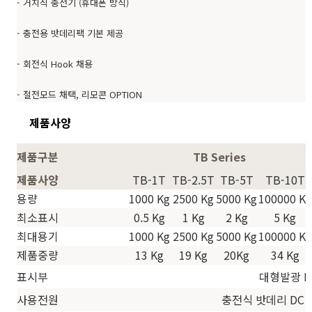
- 거치식 충전기 (휴대폰 방식)
- 충전용 밧데리팩 기본 제공
- 회전식 Hook 채용
- 절전모드 채택, 리모콘 OPTION
제품사양
제품구분
TB Series
제품사양
TB-1T
TB-2.5T
TB-5T
TB-10T
용량
1000 Kg
2500 Kg
5000 Kg
100000 Kg
최소표시
0.5 Kg
1 Kg
2 Kg
5 Kg
최대용기
1000 Kg
2500 Kg
5000 Kg
100000 Kg
제품중량
13 Kg
19 Kg
20Kg
34 Kg
표시부
대형발광 LE
사용전원
충전식 밧데리 DC 6