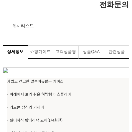
전화문의
위시리스트
상세정보
쇼핑가이드
고객상품평
상품Q&A
관련상품
가볍고 견고한 알루미뉴합금 케이스
- 아래에서 보기 쉬운 하방향 디스플레이
- 리모콘 방식의 키제어
- 원터치식 밧데리팩 교체(1/4회전)