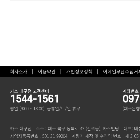
회사소개
이용약관
개인정보정책
이메일무단수집거
카스 대구점 고객센터
계좌번호
1544-1561
097
평일 (9:00 ~ 18:00), 공휴일/토/일 휴무
(대구은행
카스 대구점
주소 : 대구 북구 동북로 43 (산격동), 카스빌딩
대표: 배
사업자등록번호 : 501-31-99204
계량기 제작 및 수리업 번호 : 제 3-05