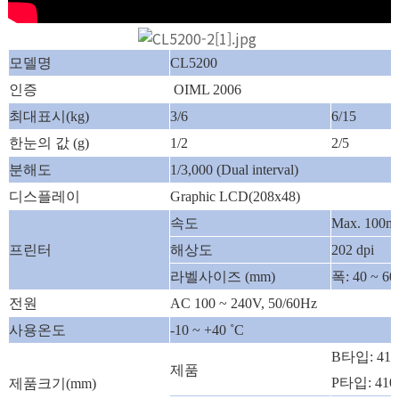
모델명
CL5200
인증
OIML 2006
최대표시(kg)
3/6
6/15
한눈의 값 (g)
1/2
2/5
분해도
1/3,000 (Dual interval)
디스플레이
Graphic LCD(208x48)
속도
Max. 100m/
프린터
해상도
202 dpi
라벨사이즈 (mm)
폭: 40 ~ 60
전원
AC 100 ~ 240V, 50/60Hz
사용온도
-10 ~ +40 ˚C
B타입: 410(
제품
P타입: 410(
제품크기(mm)