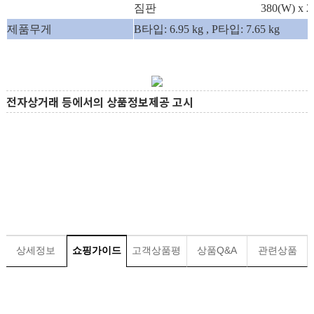
짐판
380(W) x 2
제품무게
B타입: 6.95 kg , P타입: 7.65 kg
전자상거래 등에서의 상품정보제공 고시
상세정보
쇼핑가이드
고객상품평
상품Q&A
관련상품